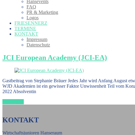
Hansevents
FAQ
PR & Marketing
Logos
FRIESENNERZ
TERMINE
KONTAKT
Impressum
Datenschutz
JCI European Academy (JCI-EA)
Gastbeitrag von Stephanie Bräuer Jedes Jahr wird Anfang August et
WJD Akademien ist ein gewisser Faktor Unwissenheit Teil vom Konzept
2022 Absolventin
weiterlesen
KONTAKT
Wirtschaftsjunioren Hanseraum