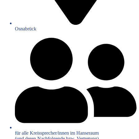
Osnabrück
für alle Kreissprecher/innen im Hanseraum
(und deren Nachfolgende bzw. Vertretung)