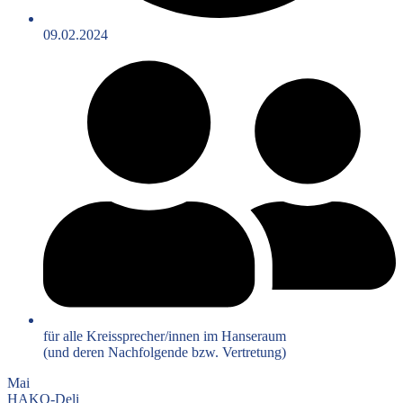
09.02.2024
für alle Kreissprecher/innen im Hanseraum
(und deren Nachfolgende bzw. Vertretung)
Mai
HAKO-Deli