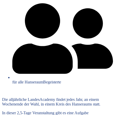
für alle HanseraumBegeisterte
Die alljährliche LandesAcademy findet jedes Jahr, an einem
Wochenende der Wahl, in einem Kreis des Hanseraums statt.
In dieser 2,5-Tage Veranstaltung gibt es eine Aufgabe