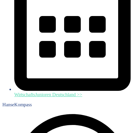
WirtschaftsJunioren Deutschland >>
HanseKompass