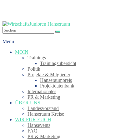
Zum
Inhalt
springen
WirtschaftsJunioren
Menü
Hanseraum
MOIN
gemeinsam
Trainings
fest
Trainingsübersicht
verankert
Politik
Projekte & Mitglieder
Hanseraumpreis
Projektdatenbank
Internationales
PR & Marketing
ÜBER UNS
Landesvorstand
Hanseraum Kreise
WIR FÜR EUCH
Hansevents
FAQ
PR & Marketing